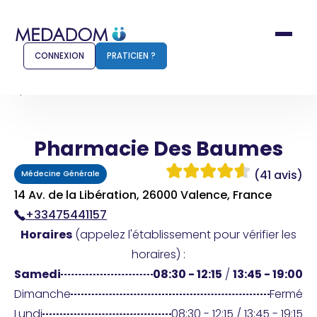
CONNEXION
PRATICIEN ?
Accueil
Pharmacie Des Baumes
Pharmacie Des Baumes
Comment ça marche ?
Notr
(41 avis)
Médecine Générale
Pour les patients
Pour
14 Av. de la Libération, 26000 Valence, France
+33475441157
Pharmacien
Méd
Horaires
(appelez l'établissement pour vérifier les
horaires) :
Samedi
08:30 - 12:15
/
13:45 - 19:00
Connexion
Dimanche
Fermé
Lundi
08:30 - 12:15 / 13:45 - 19:15