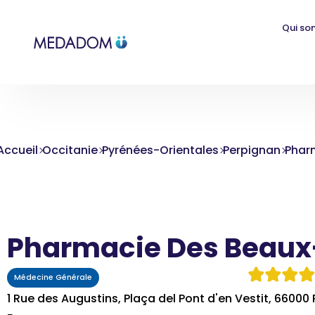
Qui so
Accueil
Occitanie
Pyrénées-Orientales
Perpignan
Phar
Pharmacie Des Beaux
Médecine Générale
1 Rue des Augustins, Plaça del Pont d'en Vestit, 66000