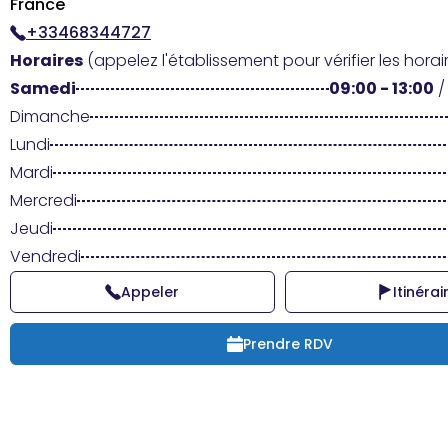
France
+33468344727
Horaires
(appelez l'établissement pour vérifier les horair
Samedi
09:00 - 13:00
Dimanche
Lundi
Mardi
Mercredi
Jeudi
Vendredi
Appeler
Itinérai
Prendre RDV