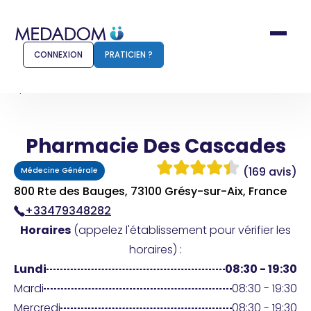
CONNEXION
PRATICIEN ?
Accueil
Pharmacie Des Cascades
Pharmacie Des Cascades
Comment ça marche ?
Notr
(169 avis)
Médecine Générale
Pour les patients
Pour
800 Rte des Bauges, 73100 Grésy-sur-Aix, France
+33479348282
Pharmacien
Méd
Horaires
(appelez l'établissement pour vérifier les
horaires) :
Lundi
08:30 - 19:30
Connexion
Mardi
08:30 - 19:30
Mercredi
08:30 - 19:30