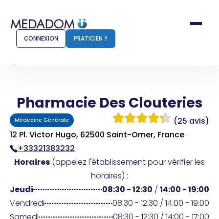
CONNEXION
PRATICIEN ?
Accueil
Pharmacie Des Clouteries
Pharmacie Des Clouteries
Comment ça marche ?
Notr
(25 avis)
Médecine Générale
Pour les patients
Pour
12 Pl. Victor Hugo, 62500 Saint-Omer, France
+33321383232
Pharmacien
Méd
Horaires
(appelez l'établissement pour vérifier les
horaires) :
Jeudi
08:30 - 12:30
/
14:00 - 19:00
Connexion
Vendredi
08:30 - 12:30 / 14:00 - 19:00
Samedi
08:30 - 12:30 / 14:00 - 17:00