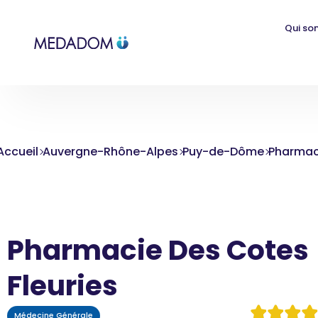
Qui so
Accueil
Auvergne-Rhône-Alpes
Puy-de-Dôme
Pharmaci
Pharmacie Des Cotes
Fleuries
Médecine Générale