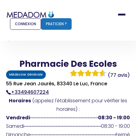
CONNEXION
PRATICIEN ?
Accueil
Pharmacie Des Ecoles
Pharmacie Des Ecoles
Comment ça marche ?
Notr
(77 avis)
Médecine Générale
Pour les patients
Pour
55 Rue Jean Jaurès, 83340 Le Luc, France
+33494607224
Pharmacien
Méd
Horaires
(appelez l'établissement pour vérifier les
horaires) :
Vendredi
08:30 - 19:00
Connexion
Samedi
08:30 - 19:00
Dimanche
Fermé