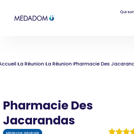
Qui so
Accueil
La Réunion
La Réunion
Pharmacie Des Jacaran
Pharmacie Des
Jacarandas
Médecine Générale