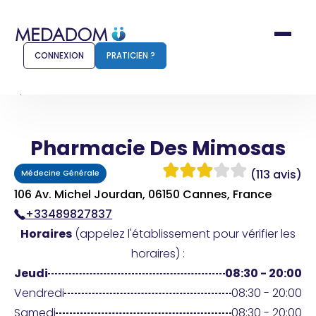
CONNEXION
PRATICIEN ?
Accueil
Pharmacie Des Mimosas
Pharmacie Des Mimosas
Comment ça marche ?
Notr
(113 avis)
Médecine Générale
Pour les patients
Pour
106 Av. Michel Jourdan, 06150 Cannes, France
+33489827837
Pharmacien
Méd
Horaires
(appelez l'établissement pour vérifier les
horaires) :
Jeudi
08:30 - 20:00
Connexion
Vendredi
08:30 - 20:00
Samedi
08:30 - 20:00