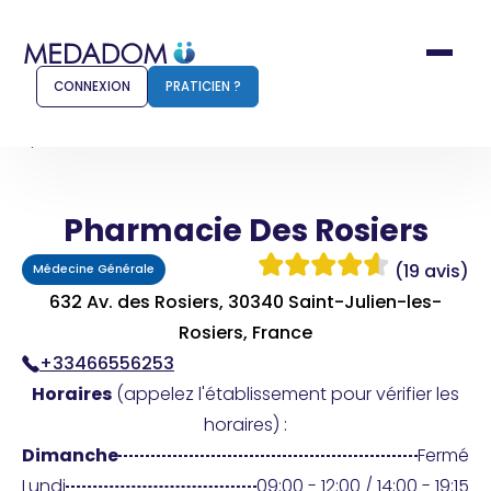
CONNEXION
PRATICIEN ?
Accueil
Pharmacie Des Rosiers
Pharmacie Des Rosiers
Comment ça marche ?
Notr
(19 avis)
Médecine Générale
Pour les patients
Pour
632 Av. des Rosiers, 30340 Saint-Julien-les-
Pharmacien
Rosiers, France
Méd
+33466556253
Horaires
(appelez l'établissement pour vérifier les
horaires) :
Connexion
Dimanche
Fermé
Lundi
09:00 - 12:00 / 14:00 - 19:15