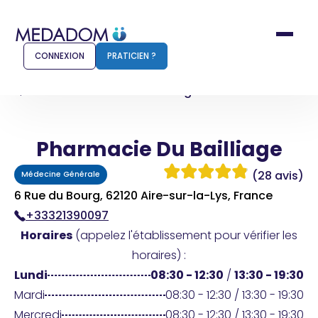
CONNEXION
PRATICIEN ?
Accueil
Pharmacie Du Bailliage
Pharmacie Du Bailliage
Comment ça marche ?
Notr
(28 avis)
Médecine Générale
Pour les patients
Pour
6 Rue du Bourg, 62120 Aire-sur-la-Lys, France
+33321390097
Pharmacien
Méd
Horaires
(appelez l'établissement pour vérifier les
horaires) :
Lundi
08:30 - 12:30
/
13:30 - 19:30
Connexion
Mardi
08:30 - 12:30 / 13:30 - 19:30
Mercredi
08:30 - 12:30 / 13:30 - 19:30