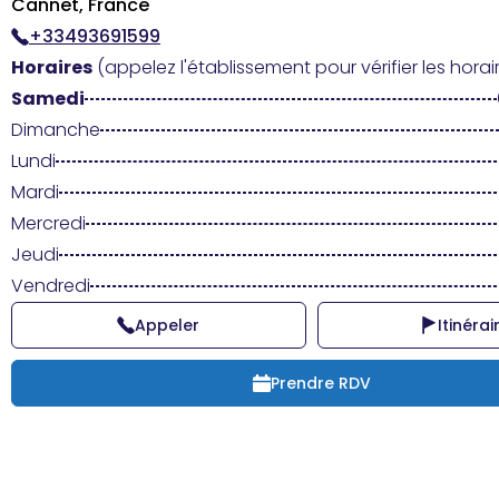
Cannet, France
+33493691599
Horaires
(appelez l'établissement pour vérifier les horair
Samedi
Dimanche
Lundi
Mardi
Mercredi
Jeudi
Vendredi
Appeler
Itinérai
Prendre RDV