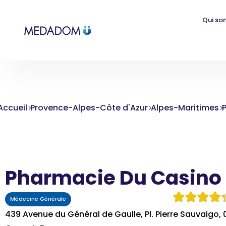
Qui so
Accueil
Provence-Alpes-Côte d'Azur
Alpes-Maritimes
Pharmacie Du Casino
Médecine Générale
439 Avenue du Général de Gaulle, Pl. Pierre Sauvaigo, 0