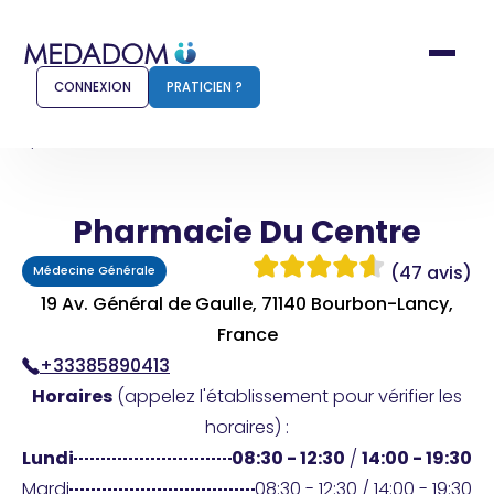
CONNEXION
PRATICIEN ?
Accueil
Pharmacie Du Centre
Pharmacie Du Centre
Comment ça marche ?
Notr
(47 avis)
Médecine Générale
Pour les patients
Pour
19 Av. Général de Gaulle, 71140 Bourbon-Lancy,
Pharmacien
France
Méd
+33385890413
Horaires
(appelez l'établissement pour vérifier les
horaires) :
Connexion
Lundi
08:30 - 12:30
/
14:00 - 19:30
Mardi
08:30 - 12:30 / 14:00 - 19:30