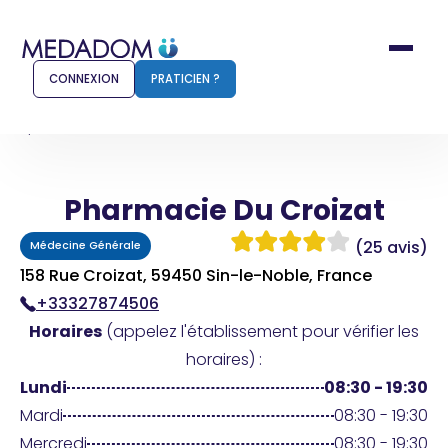
CONNEXION
PRATICIEN ?
Accueil
Pharmacie Du Croizat
Pharmacie Du Croizat
Comment ça marche ?
Notr
(25 avis)
Médecine Générale
Pour les patients
Pour
158 Rue Croizat, 59450 Sin-le-Noble, France
+33327874506
Pharmacien
Méd
Horaires
(appelez l'établissement pour vérifier les
horaires) :
Lundi
08:30 - 19:30
Connexion
Mardi
08:30 - 19:30
Mercredi
08:30 - 19:30