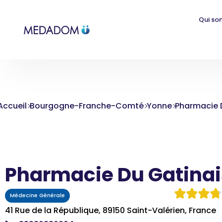
Qui so
Accueil
Bourgogne-Franche-Comté
Yonne
Pharmacie 
Pharmacie Du Gatinai
Médecine Générale
41 Rue de la République, 89150 Saint-Valérien, France