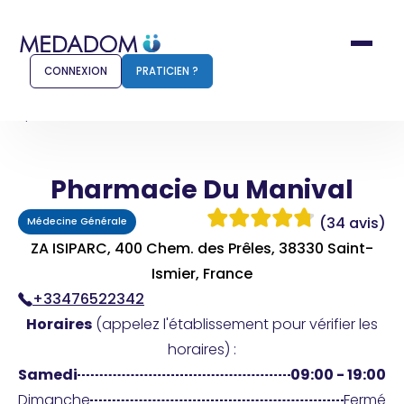
CONNEXION
PRATICIEN ?
Accueil
Pharmacie Du Manival
Pharmacie Du Manival
Comment ça marche ?
Notr
(34 avis)
Médecine Générale
Pour les patients
Pour
ZA ISIPARC, 400 Chem. des Prêles, 38330 Saint-
Pharmacien
Ismier, France
Méd
+33476522342
Horaires
(appelez l'établissement pour vérifier les
horaires) :
Connexion
Samedi
09:00 - 19:00
Dimanche
Fermé