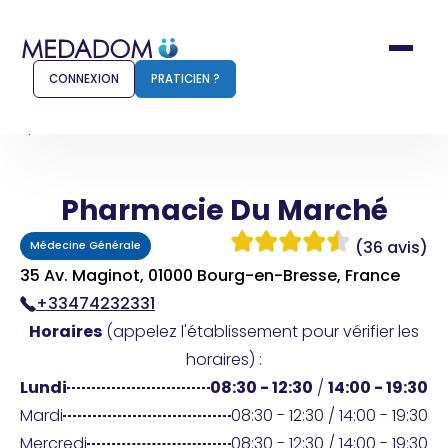
CONNEXION
PRATICIEN ?
Accueil
Pharmacie Du Marché
Pharmacie Du Marché
Comment ça marche ?
Notr
(36 avis)
Médecine Générale
Pour les patients
Pour
35 Av. Maginot, 01000 Bourg-en-Bresse, France
+33474232331
Pharmacien
Méd
Horaires
(appelez l'établissement pour vérifier les
horaires) :
Lundi
08:30 - 12:30
/
14:00 - 19:30
Connexion
Mardi
08:30 - 12:30 / 14:00 - 19:30
Mercredi
08:30 - 12:30 / 14:00 - 19:30