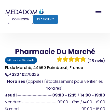
CONNEXION
PRATICIEN ?
Accueil
Pharmacie Du Marché
Pharmacie Du Marché
Comment ça marche ?
Notr
(28 avis)
Médecine Générale
Pour les patients
Pour
Pl. du Marché, 44560 Paimbœuf, France
+33240275025
Pharmacien
Méd
Horaires
(appelez l'établissement pour vérifier les
horaires) :
Jeudi
09:00 - 12:15
/
14:00 - 19:00
Connexion
Vendredi
09:00 - 12:15 / 14:00 - 19:00
Samedi
09:00 - 15:00