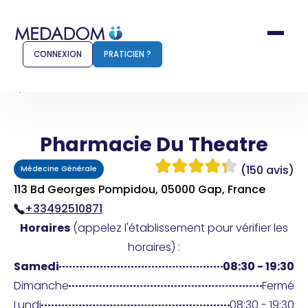
CONNEXION
PRATICIEN ?
Accueil
Pharmacie Du Theatre
Pharmacie Du Theatre
Comment ça marche ?
Notr
(150 avis)
Médecine Générale
Pour les patients
Pour
113 Bd Georges Pompidou, 05000 Gap, France
+33492510871
Pharmacien
Méd
Horaires
(appelez l'établissement pour vérifier les
horaires) :
Samedi
08:30 - 19:30
Connexion
Dimanche
Fermé
Lundi
08:30 - 19:30