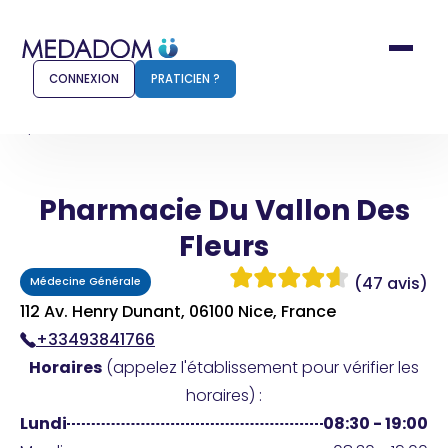
CONNEXION
PRATICIEN ?
Accueil
Pharmacie Du Vallon Des Fleurs
Pharmacie Du Vallon Des
Comment ça marche ?
Notr
Fleurs
Pour les patients
Pour
(47 avis)
Médecine Générale
Pharmacien
Méd
112 Av. Henry Dunant, 06100 Nice, France
+33493841766
Horaires
(appelez l'établissement pour vérifier les
Connexion
horaires) :
Lundi
08:30 - 19:00