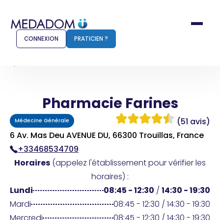
CONNEXION
PRATICIEN ?
Accueil
Pharmacie Farines
Pharmacie Farines
Comment ça marche ?
Notr
(51 avis)
Médecine Générale
Pour les patients
Pour
6 Av. Mas Deu AVENUE DU, 66300 Trouillas, France
+33468534709
Pharmacien
Méd
Horaires
(appelez l'établissement pour vérifier les
horaires) :
Lundi
08:45 - 12:30
/
14:30 - 19:30
Connexion
Mardi
08:45 - 12:30 / 14:30 - 19:30
Mercredi
08:45 - 12:30 / 14:30 - 19:30