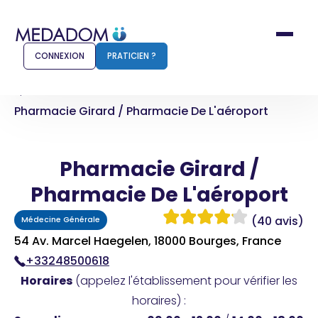
CONNEXION
PRATICIEN ?
Accueil
Pharmacie Girard / Pharmacie De L'aéroport
Comment ça marche ?
Notr
Pharmacie Girard /
Pour les patients
Pour
Pharmacie De L'aéroport
Pharmacien
Méd
(40 avis)
Médecine Générale
54 Av. Marcel Haegelen, 18000 Bourges, France
+33248500618
Connexion
Horaires
(appelez l'établissement pour vérifier les
horaires) :