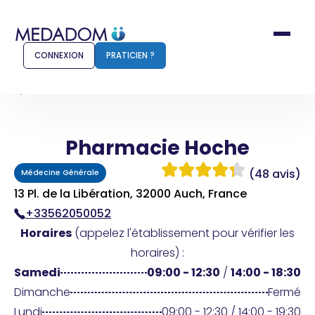
CONNEXION
PRATICIEN ?
Accueil
Pharmacie Hoche
Pharmacie Hoche
Comment ça marche ?
Notr
(48 avis)
Médecine Générale
Pour les patients
Pour
13 Pl. de la Libération, 32000 Auch, France
+33562050052
Pharmacien
Méd
Horaires
(appelez l'établissement pour vérifier les
horaires) :
Samedi
09:00 - 12:30
/
14:00 - 18:30
Connexion
Dimanche
Fermé
Lundi
09:00 - 12:30 / 14:00 - 19:30