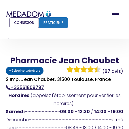
CONNEXION
PRATICIEN ?
Accueil
Pharmacie Jean Chaubet
Pharmacie Jean Chaubet
Comment ça marche ?
Notr
(87 avis)
Médecine Générale
Pour les patients
Pour
2 Imp. Jean Chaubet, 31500 Toulouse, France
+33561809797
Pharmacien
Méd
Horaires
(appelez l'établissement pour vérifier les
horaires) :
Samedi
09:00 - 12:30
/
14:00 - 19:00
Connexion
Dimanche
Fermé
Lundi
08:45 - 13:00 / 14:00 - 19:30