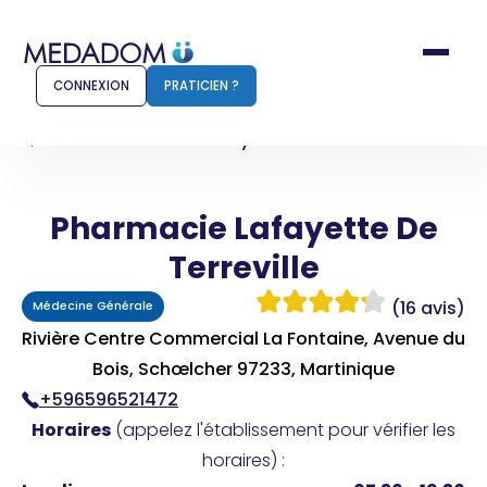
CONNEXION
PRATICIEN ?
Accueil
Pharmacie Lafayette De Terreville
Pharmacie Lafayette De
Comment ça marche ?
Notr
Terreville
Pour les patients
Pour
(16 avis)
Médecine Générale
Pharmacien
Méd
Rivière Centre Commercial La Fontaine, Avenue du
Bois, Schœlcher 97233, Martinique
+596596521472
Connexion
Horaires
(appelez l'établissement pour vérifier les
horaires) :