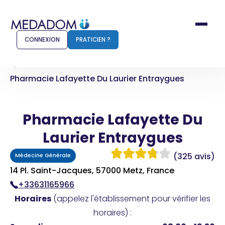
CONNEXION
PRATICIEN ?
Accueil
Pharmacie Lafayette Du Laurier Entraygues
Comment ça marche ?
Notr
Pharmacie Lafayette Du
Pour les patients
Pour
Laurier Entraygues
Pharmacien
Méd
(325 avis)
Médecine Générale
14 Pl. Saint-Jacques, 57000 Metz, France
+33631165966
Connexion
Horaires
(appelez l'établissement pour vérifier les
horaires) :