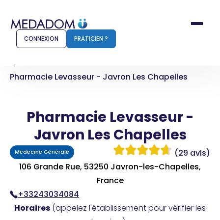
CONNEXION
PRATICIEN ?
Accueil
Pharmacie Levasseur - Javron Les Chapelles
Comment ça marche ?
Notr
Pharmacie Levasseur -
Pour les patients
Pour
Javron Les Chapelles
Pharmacien
Méd
(29 avis)
Médecine Générale
106 Grande Rue, 53250 Javron-les-Chapelles,
France
Connexion
+33243034084
Horaires
(appelez l'établissement pour vérifier les