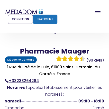
CONNEXION
PRATICIEN ?
Accueil
Pharmacie Mauger
Pharmacie Mauger
Comment ça marche ?
Notr
(99 avis)
Médecine Générale
Pour les patients
Pour
1 Rue du Pré de la Fuie, 61000 Saint-Germain-du-
Pharmacien
Corbéis, France
Méd
+33233264284
Horaires
(appelez l'établissement pour vérifier les
horaires) :
Connexion
Samedi
09:00 - 18:00
Dimanche
Fermé