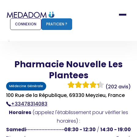
CONNEXION
PRATICIEN ?
Accueil
Pharmacie Nouvelle Les Plantees
Pharmacie Nouvelle Les
Comment ça marche ?
Notr
Plantees
Pour les patients
Pour
(202 avis)
Médecine Générale
Pharmacien
Méd
100 Rue de la République, 69330 Meyzieu, France
+33478314083
Horaires
(appelez l'établissement pour vérifier les
Connexion
horaires) :
Samedi
08:30 - 12:30
/
14:30 - 19:00