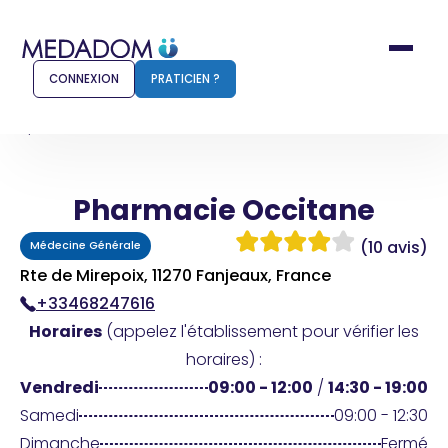
CONNEXION
PRATICIEN ?
Accueil
Pharmacie Occitane
Pharmacie Occitane
Comment ça marche ?
Notr
(10 avis)
Médecine Générale
Pour les patients
Pour
Rte de Mirepoix, 11270 Fanjeaux, France
+33468247616
Pharmacien
Méd
Horaires
(appelez l'établissement pour vérifier les
horaires) :
Vendredi
09:00 - 12:00
/
14:30 - 19:00
Connexion
Samedi
09:00 - 12:30
Dimanche
Fermé