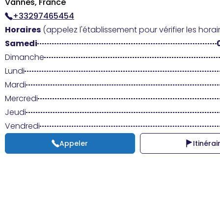
Vannes, France
+33297465454
Horaires
(appelez l'établissement pour vérifier les horair
Samedi
Dimanche
Lundi
Mardi
Mercredi
Jeudi
Vendredi
Appeler
Itinérai