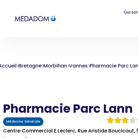
Qui so
Accueil
Bretagne
Morbihan
Vannes
Pharmacie Parc La
Pharmacie Parc Lann
Médecine Générale
Centre Commercial E.Leclerc, Rue Aristide Boucicaut,