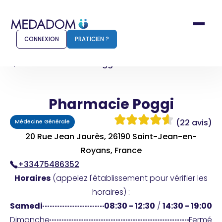
CONNEXION
PRATICIEN ?
Accueil
Pharmacie Poggi
Pharmacie Poggi
Comment ça marche ?
Notr
(22 avis)
Médecine Générale
Pour les patients
Pour
20 Rue Jean Jaurès, 26190 Saint-Jean-en-
Pharmacien
Royans, France
Méd
+33475486352
Horaires
(appelez l'établissement pour vérifier les
horaires) :
Connexion
Samedi
08:30 - 12:30
/
14:30 - 19:00
Dimanche
Fermé