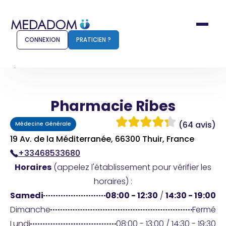
CONNEXION
PRATICIEN ?
Accueil
Pharmacie Ribes
Pharmacie Ribes
Comment ça marche ?
Notr
(64 avis)
Médecine Générale
Pour les patients
Pour
19 Av. de la Méditerranée, 66300 Thuir, France
+33468533680
Pharmacien
Méd
Horaires
(appelez l'établissement pour vérifier les
horaires) :
Samedi
08:00 - 12:30
/
14:30 - 19:00
Connexion
Dimanche
Fermé
Lundi
08:00 - 13:00 / 14:30 - 19:30