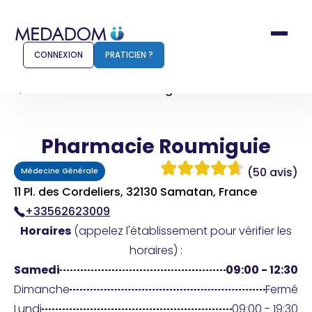
CONNEXION
PRATICIEN ?
Accueil
Pharmacie Roumiguie
Pharmacie Roumiguie
Comment ça marche ?
Notr
(50 avis)
Médecine Générale
Pour les patients
Pour
11 Pl. des Cordeliers, 32130 Samatan, France
+33562623009
Pharmacien
Méd
Horaires
(appelez l'établissement pour vérifier les
horaires) :
Samedi
09:00 - 12:30
Connexion
Dimanche
Fermé
Lundi
09:00 - 19:30