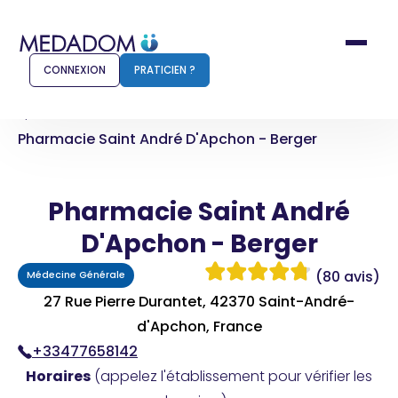
CONNEXION
PRATICIEN ?
Accueil
Pharmacie Saint André D'Apchon - Berger
Comment ça marche ?
Notr
Pharmacie Saint André
Pour les patients
Pour
D'Apchon - Berger
Pharmacien
Méd
(80 avis)
Médecine Générale
27 Rue Pierre Durantet, 42370 Saint-André-
d'Apchon, France
Connexion
+33477658142
Horaires
(appelez l'établissement pour vérifier les