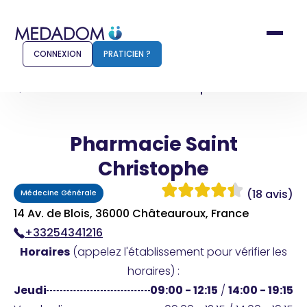
CONNEXION
PRATICIEN ?
Accueil
Pharmacie Saint Christophe
Pharmacie Saint
Comment ça marche ?
Notr
Christophe
Pour les patients
Pour
(18 avis)
Médecine Générale
Pharmacien
Méd
14 Av. de Blois, 36000 Châteauroux, France
+33254341216
Horaires
(appelez l'établissement pour vérifier les
Connexion
horaires) :
Jeudi
09:00 - 12:15
/
14:00 - 19:15