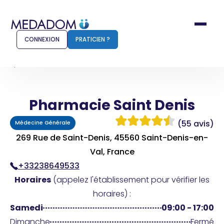
CONNEXION
PRATICIEN ?
Accueil
Pharmacie Saint Denis
Pharmacie Saint Denis
Comment ça marche ?
Notr
(55 avis)
Médecine Générale
Pour les patients
Pour
269 Rue de Saint-Denis, 45560 Saint-Denis-en-
Pharmacien
Val, France
Méd
+33238649533
Horaires
(appelez l'établissement pour vérifier les
horaires) :
Connexion
Samedi
09:00 - 17:00
Dimanche
Fermé