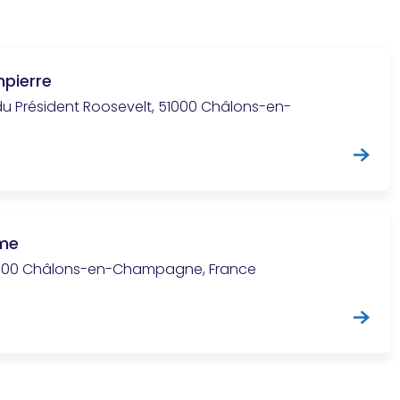
pierre
 du Président Roosevelt, 51000 Châlons-en-
me
51000 Châlons-en-Champagne, France