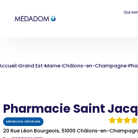
Qui so
Accueil
Grand Est
Marne
Châlons-en-Champagne
Pha
Pharmacie Saint Jac
Médecine Générale
20 Rue Léon Bourgeois, 51000 Châlons-en-Champagn