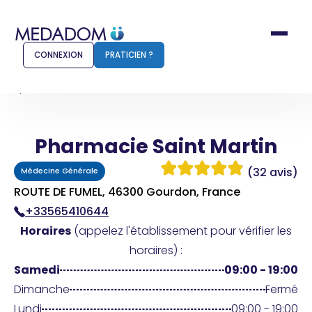
CONNEXION
PRATICIEN ?
Accueil
Pharmacie Saint Martin
Pharmacie Saint Martin
Comment ça marche ?
Notr
(32 avis)
Médecine Générale
Pour les patients
Pour
ROUTE DE FUMEL, 46300 Gourdon, France
+33565410644
Pharmacien
Méd
Horaires
(appelez l'établissement pour vérifier les
horaires) :
Samedi
09:00 - 19:00
Connexion
Dimanche
Fermé
Lundi
09:00 - 19:00