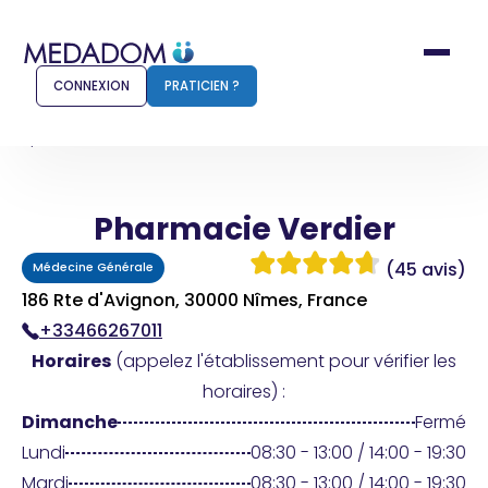
CONNEXION
PRATICIEN ?
Accueil
Pharmacie Verdier
Pharmacie Verdier
Comment ça marche ?
Notr
(45 avis)
Médecine Générale
Pour les patients
Pour
186 Rte d'Avignon, 30000 Nîmes, France
+33466267011
Pharmacien
Méd
Horaires
(appelez l'établissement pour vérifier les
horaires) :
Dimanche
Fermé
Connexion
Lundi
08:30 - 13:00 / 14:00 - 19:30
Mardi
08:30 - 13:00 / 14:00 - 19:30