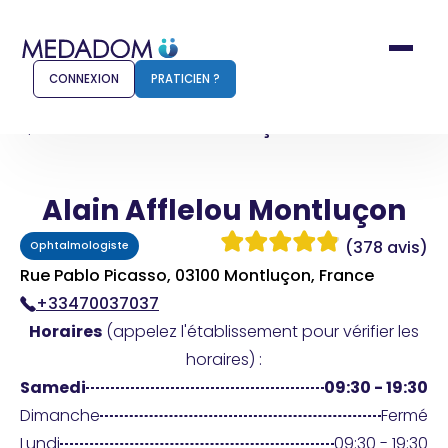
CONNEXION
PRATICIEN ?
Accueil
Alain Afflelou Montluçon
Alain Afflelou Montluçon
Comment ça marche ?
Notr
(378 avis)
Ophtalmologiste
Pour les patients
Pour
Rue Pablo Picasso, 03100 Montluçon, France
+33470037037
Pharmacien
Méd
Horaires
(appelez l'établissement pour vérifier les
horaires) :
Samedi
09:30 - 19:30
Connexion
Dimanche
Fermé
Lundi
09:30 - 19:30