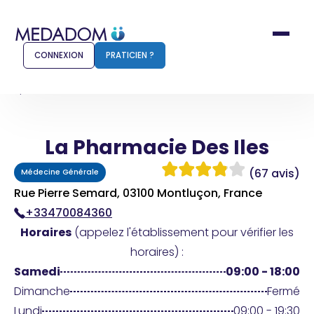
CONNEXION
PRATICIEN ?
Accueil
La Pharmacie Des Iles
La Pharmacie Des Iles
Comment ça marche ?
Notr
(67 avis)
Médecine Générale
Pour les patients
Pour
Rue Pierre Semard, 03100 Montluçon, France
+33470084360
Pharmacien
Méd
Horaires
(appelez l'établissement pour vérifier les
horaires) :
Samedi
09:00 - 18:00
Connexion
Dimanche
Fermé
Lundi
09:00 - 19:30