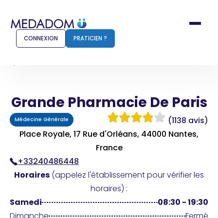
CONNEXION
PRATICIEN ?
Accueil
Grande Pharmacie De Paris
Grande Pharmacie De Paris
Comment ça marche ?
Notr
(1138 avis)
Médecine Générale
Pour les patients
Pour
Place Royale, 17 Rue d'Orléans, 44000 Nantes,
Pharmacien
France
Méd
+33240486448
Horaires
(appelez l'établissement pour vérifier les
horaires) :
Connexion
Samedi
08:30 - 19:30
Dimanche
Fermé