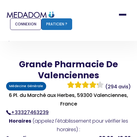
CONNEXION
PRATICIEN ?
Accueil
Grande Pharmacie De Valenciennes
Grande Pharmacie De
Comment ça marche ?
Notr
Valenciennes
Pour les patients
Pour
(294 avis)
Médecine Générale
Pharmacien
Méd
6 Pl. du Marché aux Herbes, 59300 Valenciennes,
France
+33327463239
Connexion
Horaires
(appelez l'établissement pour vérifier les
horaires) :