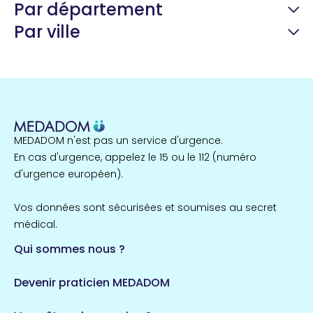
Par département
Par ville
Guyane
22 espaces de santé
Nord
255 espaces de santé
Cassis
1 espaces de santé
MEDADOM n'est pas un service d'urgence.
Île-de-France
En cas d'urgence, appelez le 15 ou le 112 (numéro
857 espaces de santé
Côtes-d'Armor
d'urgence européen).
51 espaces de santé
Allassac
Vos données sont sécurisées et soumises au secret
1 espaces de santé
médical.
Qui sommes nous ?
Bretagne
124 espaces de santé
Maine-et-Loire
Devenir praticien MEDADOM
35 espaces de santé
Durban-Corbières