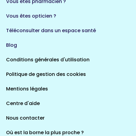
Vous êtes pharmacien ?
1 espaces de santé
Vous êtes opticien ?
Auvergne-Rhône-Alpes
720 espaces de santé
Loiret
Téléconsulter dans un espace santé
113 espaces de santé
Saintes
Blog
5 espaces de santé
Conditions générales d'utilisation
Occitanie
Politique de gestion des cookies
693 espaces de santé
Loir-et-Cher
44 espaces de santé
Aignay-le-Duc
Mentions légales
1 espaces de santé
Centre d'aide
Centre-Val de Loire
Nous contacter
324 espaces de santé
Indre
36 espaces de santé
Saint-Agathon
Où est la borne la plus proche ?