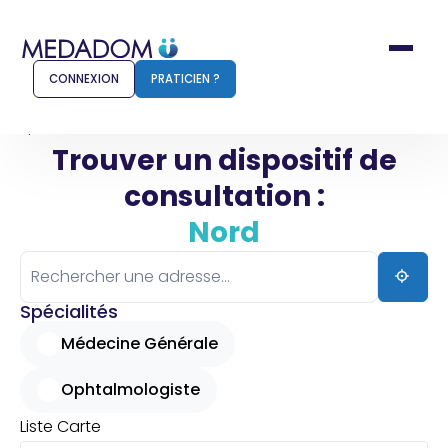
CONNEXION
PRATICIEN ?
Accueil
Nord
Trouver un dispositif de
consultation :
Comment ça marche ?
Notr
Nord
Pour les patients
Pour
Pharmacien
Méd
Spécialités
Médecine Générale
Ophtalmologiste
Connexion
Liste
Carte