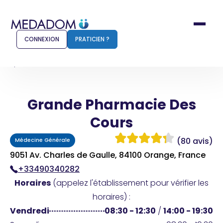
CONNEXION
PRATICIEN ?
Accueil
Grande Pharmacie Des Cours
Grande Pharmacie Des
Comment ça marche ?
Notr
Cours
Pour les patients
Pour
(80 avis)
Médecine Générale
Pharmacien
Méd
9051 Av. Charles de Gaulle, 84100 Orange, France
+33490340282
Horaires
(appelez l'établissement pour vérifier les
Connexion
horaires) :
Vendredi
08:30 - 12:30
/
14:00 - 19:30