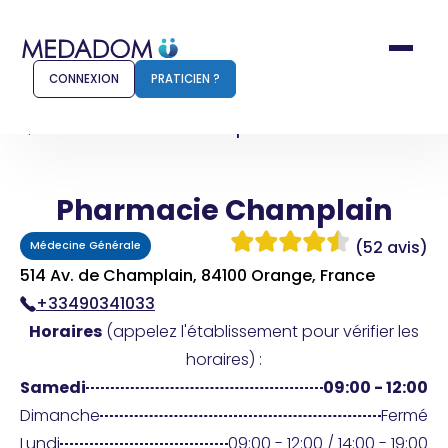
CONNEXION
PRATICIEN ?
Accueil
Pharmacie Champlain
Pharmacie Champlain
Comment ça marche ?
Notr
(52 avis)
Médecine Générale
Pour les patients
Pour
514 Av. de Champlain, 84100 Orange, France
+33490341033
Pharmacien
Méd
Horaires
(appelez l'établissement pour vérifier les
horaires) :
Samedi
09:00 - 12:00
Connexion
Dimanche
Fermé
Lundi
09:00 - 12:00 / 14:00 - 19:00