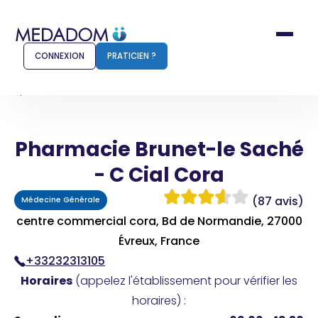
CONNEXION
PRATICIEN ?
Accueil
Pharmacie Brunet-le Saché - C Cial Cora
Pharmacie Brunet-le Saché
Comment ça marche ?
Notr
- C Cial Cora
Pour les patients
Pour
(87 avis)
Médecine Générale
Pharmacien
Méd
centre commercial cora, Bd de Normandie, 27000
Évreux, France
+33232313105
Connexion
Horaires
(appelez l'établissement pour vérifier les
horaires) :