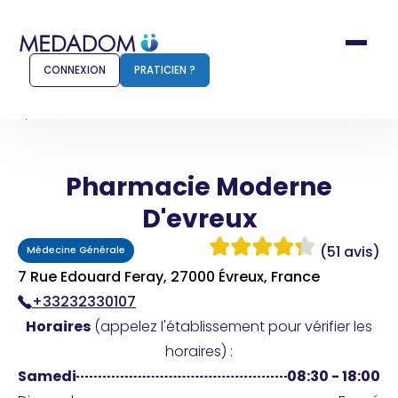
CONNEXION
PRATICIEN ?
Accueil
Pharmacie Moderne D'evreux
Pharmacie Moderne
Comment ça marche ?
Notr
D'evreux
Pour les patients
Pour
(51 avis)
Médecine Générale
Pharmacien
Méd
7 Rue Edouard Feray, 27000 Évreux, France
+33232330107
Horaires
(appelez l'établissement pour vérifier les
Connexion
horaires) :
Samedi
08:30 - 18:00