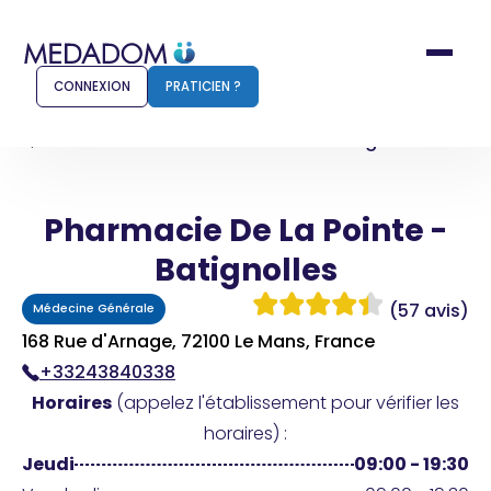
CONNEXION
PRATICIEN ?
Accueil
Pharmacie De La Pointe - Batignolles
Pharmacie De La Pointe -
Comment ça marche ?
Notr
Batignolles
Pour les patients
Pour
(57 avis)
Médecine Générale
Pharmacien
Méd
168 Rue d'Arnage, 72100 Le Mans, France
+33243840338
Horaires
(appelez l'établissement pour vérifier les
Connexion
horaires) :
Jeudi
09:00 - 19:30