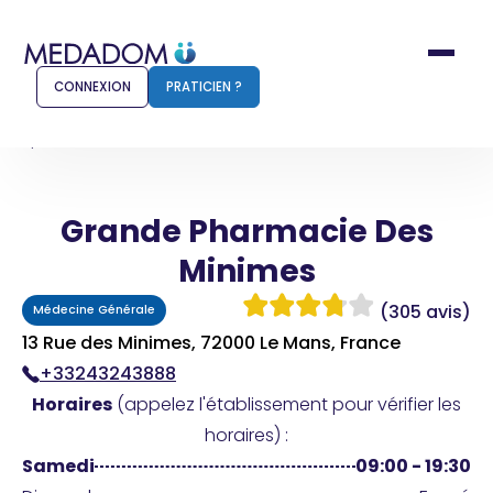
CONNEXION
PRATICIEN ?
Accueil
Grande Pharmacie Des Minimes
Grande Pharmacie Des
Comment ça marche ?
Notr
Minimes
Pour les patients
Pour
(305 avis)
Médecine Générale
Pharmacien
Méd
13 Rue des Minimes, 72000 Le Mans, France
+33243243888
Horaires
(appelez l'établissement pour vérifier les
Connexion
horaires) :
Samedi
09:00 - 19:30